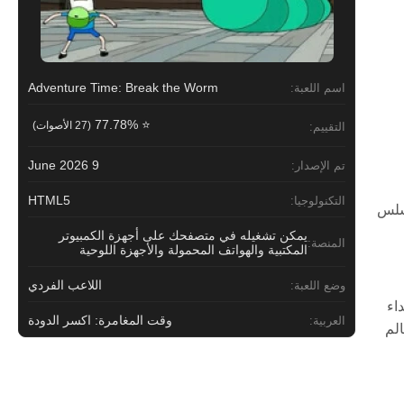
Adventure Time: Break the Worm
اسم اللعبة:
⭐ 77.78%
(27 الأصوات)
التقييم:
9 June 2026
تم الإصدار:
HTML5
التكنولوجيا:
 سلس
يمكن تشغيله في متصفحك على أجهزة الكمبيوتر
المنصة:
المكتبية والهواتف المحمولة والأجهزة اللوحية
اللاعب الفردي
وضع اللعبة:
أعداء
وقت المغامرة: اكسر الدودة
العربية:
عالم