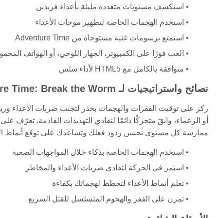
استكشف مستويات متعددة مليئة بأعداء فريدين
استخدم الهجمات الخاصة لتطهير موجات الأعداء
استمتع برسومات غنية مستوحاة من Adventure Time
العب فورًا على الكمبيوتر، الجهاز اللوحي، أو الهواتف المحمو
متوافقة بالكامل مع HTML5 لأداء سلس
نصائح واستراتيجيات لـ Adventure Time: Break the Worm
ركز على توقيت القفزات والهجمات بحذر لتجنب ضربات الأعداء وزيا
أو الزعماء، وابقَ متحركًا دائمًا لتفادي التهديدات القادمة. تعرّ
ممارسة كل مستوى تحسن ردود فعلك وتساعدك على توقع أنماط الأع
استخدم الهجمات الخاصة بذكاء خلال المواجهات الصعبة
استمر في الحركة لتفادي ضربات الأعداء والمخاطر
تعلم أنماط الأعداء لتخطط لهجماتك بكفاءة
تمرن على القفز والهجوم المتسلسل للقتل السريع