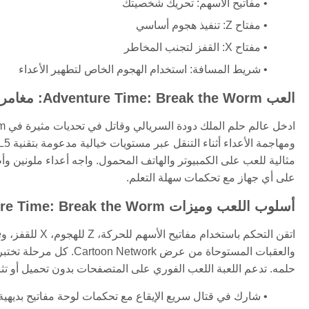
مفاتيح الأسهم: تحريك شخصيتك
مفتاح Z: تنفيذ هجوم أساسي
مفتاح X: القفز لتجنب المخاطر
شريط المسافة: استخدام الهجوم الخاص لتطهير الأعداء
العب Adventure Time: Break the Worm: مغامرة متصفح مليئة بالإثارة
مثالية للعب على الكمبيوتر والهاتف المحمول. واجه أعداء ملونين
على أي جهاز مع تحكمات سهلة التعلم.
أسلوب اللعب وميزات Adventure Time: Break the Worm
والعقبات المستوحاة من عر
حلمه. تدعم اللعبة اللعب الفوري على المتصفحات بدون تحميل أو تثب
شارك في قتال سريع الإيقاع مع تحكمات لوحة مفاتيح بديهية