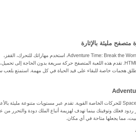
ادخل عالم حلم الملك دودة السريالي وقاتل في تحديات مثيرة في Adventure Time: Break the Worm. استخدم مهاراتك للتحرك، القفز،
ومهاجمة الأعداء أثناء التنقل عبر مستويات خيالية مدعومة بتقنية HTML5. تقدم هذه اللعبة المتصفح حركة سريعة بدون الحاجة إلى تحميل،
 وأطلق هجمات خاصة للبقاء على قيد الحياة في كل مهمة. استمتع بلعب
اتقن التحكم باستخدام مفاتيح الأسهم للحركة، Z للهجوم، X للقفز، وSpace للحركات الخاصة القوية. تقدم عبر مستويات متنوعة مليئة بال
ض Cartoon Network. كل مرحلة تختبر ردود فعلك وتوقيتك بينما تهدف لهزيمة أتباع الملك دودة والتحرر من 
يت، مما يجعلها متاحة في أي مكان.