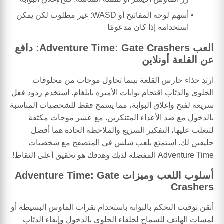
أسهم لوحة المفاتيح أو WASD: غير مطلوب لكن يمكن
استخدامه إذا كان مدعومًا
العب Adventure Time: Gate Crashers: دافع
عن القلعة أونلاين
ارتدِ حذاء حارس القلعة بينما تحاول موجات من مخلوقات
الحلوى والذئاب اقتحام بوابات الأميرة بابلغام. استخدم ردود فعل
سريعة لفتح وإغلاق البوابة، مما يسمح فقط للشخصيات المناسبة
بالدخول مع صد الأعداء المتنكرين. مع عشر موجات مكثفة
لتتغلب عليها، التفكير السريع والملاحظة الحادة هما أفضل
حليفين لك. استمتع بلعب سلس في المتصفح مع شخصيات
Adventure Time المفضلة لديك وهدفك هو تحقيق أعلى النقاط!
أسلوب اللعب وميزات Adventure Time: Gate
Crashers
أتقن توقيت التحكم بالبوابة باستخدام نقرات الماوس البسيطة أو
لمسات الهاتف للسماح لحلفاء الحلوى بالدخول وإبقاء الذئاب