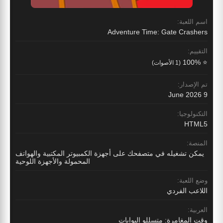
اسم اللعبة:
Adventure Time: Gate Crashers
التقييم:
⭐ 100%
(1 الأصوات)
تم الإصدار:
9 June 2026
التكنولوجيا:
HTML5
المنصة:
يمكن تشغيله في متصفحك على أجهزة الكمبيوتر المكتبية والهواتف
المحمولة والأجهزة اللوحية
وضع اللعبة:
اللاعب الفردي
العربية:
وقت المغامرة: متسللو البوابات