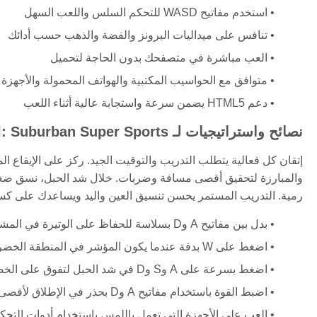
استخدم مفاتيح WASD للتحكم السلس واللعب السهل
تنافس على ميداليات البرونز والفضة والذهب حسب أدائك
العب مباشرة في متصفحك بدون الحاجة لتحميل
متوافق مع الحواسيب المكتبية والهواتف المحمولة والأجهزة
دعم HTML5 يضمن سرعة واستجابة عالية أثناء اللعب
نصائح واستراتيجيات لـ Gumball: Suburban Super Sports
إتقان كل فعالية يتطلب التدريب والتوقيت الجيد. ركز على الإيقاع 
والمبارزة لتحقيق أقصى مسافة وضربات. خلال شد الحبل، نسق ضغطات
رمية. التدريب المستمر يحسن تنسيق العين واليد ويساعدك على كسر
بدل بين مفاتيح A وD بسلاسة للحفاظ على الوتيرة في المشي
اضغط على W بدقة عندما يكون المؤشر في المنطقة الخضراء للقفز والضرب الأمثل
اضغط بسرعة على A وS وD في شد الحبل لتفوق على الخصوم
اضبط القوة باستخدام مفاتيح A وD بحذر في الإطلاق لأقصى مسافة
العب على الأجهزة التي تعمل باللمس باستخدام أدوات التحك