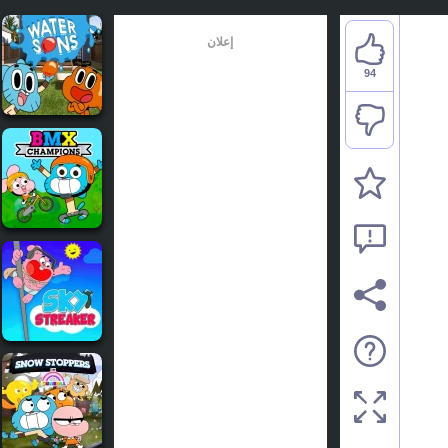
إعلان
94