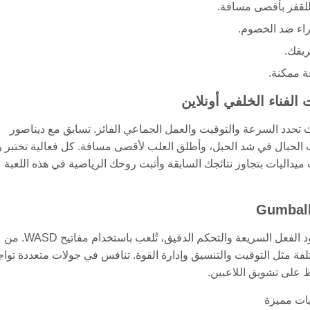
 تحدد السرعة والتوقيت والعمل الجماعي الفائز. تسابق مع ديناصور
الحبال في شد الحبل، وأطلق العلب لأقصى مسافة. كل فعالية تختبر ر
 ميداليات بتجاوز نتائجك السابقة وأثبت روحك الرياضية في هذه اللعبة
تتميز هذه اللعبة المتصفح بخمسة ألعاب مصغرة فريدة تجمع بين ردود الفعل السريعة والتحكم الدقيق، تُلعب باستخدام مفاتيح WASD. من
فة مثل التوقيت والتنسيق وإدارة القوة. تنافس في جولات متعددة تواج
 على تشويق اللاعبين.
يات مميزة