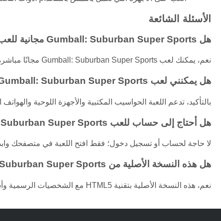
الأسئلة الشائعة
هل Gumball: Suburban Super Sports مجانية للعب؟
نعم، يمكنك لعب Gumball: Suburban Super Sports مجانًا مباشرة في متصفحك دون أي شراء.
هل يمكنني لعب Gumball: Suburban Super Sports على الأجهزة المحمولة؟
بالتأكيد، تدعم اللعبة الحواسيب المكتبية والأجهزة اللوحية والهوا
هل أحتاج إلى حساب للعب Gumball: Suburban Super Sports؟
لا حاجة لحساب أو تسجيل دخول؛ فقط افتح اللعبة في متصفحك وابدأ 
هل هذه النسخة الأصلية من Gumball: Suburban Super Sports؟
نعم، هذه النسخة الأصلية بتقنية HTML5 مع الشخصيات الرسمية وأسلوب اللعب من العرض الشهير.