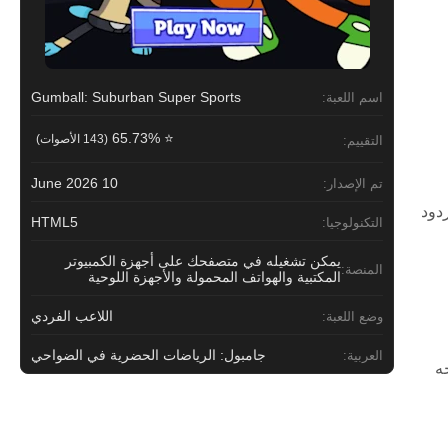
Gumball: Suburban Super Sports
اسم اللعبة:
⭐ 65.73%
(143 الأصوات)
التقييم:
10 June 2026
تم الإصدار:
دود
HTML5
التكنولوجيا:
يمكن تشغيله في متصفحك على أجهزة الكمبيوتر
المنصة:
المكتبية والهواتف المحمولة والأجهزة اللوحية
اللاعب الفردي
وضع اللعبة:
جامبول: الرياضات الحضرية في الضواحي
العربية:
ه