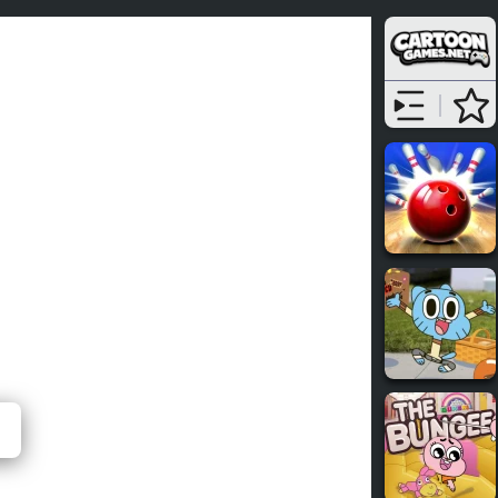
r Sports
⭐ 73%