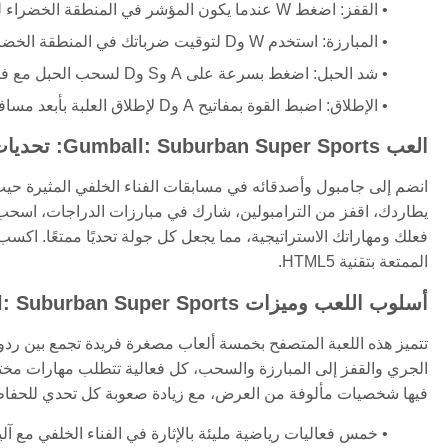
القفز: اضغط W عندما يكون المؤشر في المنطقة الخضراء للقفز بأقصى مسافة.
المبارزة: استخدم W وD لتوقيت ضرباتك في المنطقة الخضراء ضد الخصوم.
شد الحبل: اضغط بسرعة على A وS وD لسحب الحبل مع فريقك.
الإطلاق: اضبط القوة بمفاتيح A وD لإطلاق العلبة بأبعد مسافة ممكنة.
العب Gumball: Suburban Super Sports: تحديات الفناء الخلفي أونلاين
انضم إلى جامبول وأصدقائه في مسابقات الفناء الخلفي المثيرة حيث
يطاردك، اقفز من الترامبولين، شارك في مبارزات الدراجات، اسحب 
فعلك ومهاراتك الاستراتيجية، مما يجعل كل جولة تحديًا ممتعًا. اكسب
الممتعة بتقنية HTML5.
أسلوب اللعب وميزات Gumball: Suburban Super Sports
الجري والقفز إلى المبارزة والسحب، كل فعالية تتطلب مهارات مختل
فيها شخصيات مألوفة من العرض، مع زيادة صعوبة كل تحدي للحفاظ
خمس فعاليات رياضية مليئة بالإثارة في الفناء الخلفي مع آل