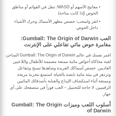
مفاتيح الأسهم أو WASD: تنقل في القوائم أو مناطق
الحوض (إذا كانت متاحة)
انقر واسحب: خصص مظهر الأسماك وحرك الأشياء
داخل الحوض
العب Gumball: The Origin of Darwin:
مغامرة حوض مائي تفاعلي على الإنترنت
اغمر نفسك في عالم Gumball: The Origin of Darwin الساحر،
لعبة محاكاة أحواض مائية ممتعة مصممة للأطفال واللاعبين
العاديين. خصص أسماكك الفريدة وشاهدها تسبح وتتفاعل
وتزدهر في بيئة مائية نابضة بالحياة. استمتع بتجربة مريحة
وممتعة أثناء استكشاف الإبداع والعناية بأصدقائك المائيين
الرقميين. لا حاجة للتحميل – العب فوراً في متصفحك على أي
جهاز.
أسلوب اللعب وميزات Gumball: The Origin
of Darwin