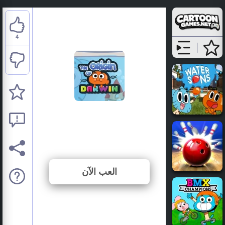
4
Gumball: The Origin of
Darwin
⭐ 66.67% (6 الأصوات)
العب الآن