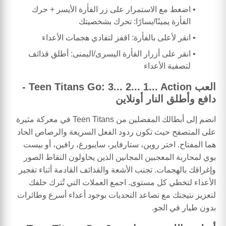
اضغط مع الاستمرار على زر الفأرة الأيسر + حرك
الفأرة يمينًا/يسارًا: تحرك بشخصيتك
انقر لأعلى بالفأرة: اقفز لتفادي هجمات الأعداء
انقر على أزرار الفأرة اليسرى/اليمنى: أطلق قذائف
لتصفية الأعداء
العب Teen Titans Go: 3... 2... 1... Action -
دافع وأطلق النار أونلاين
انضم إلى أبطالك المفضلين من Teen Titans في معركة مثيرة
على المتصفح حيث تكون ردود الفعل السريعة والرصاص الحاد
هما المفتاح. اختر روبن، ستارفاير، سايبورغ، رافين، أو بيست
بوي لمحاربة المعجبين المجانين الذين يحاولون التقاط الصور
وإغراقك بالهجمات. تجنب الأشعة والقذائف القادمة أثناء تفجير
الأعداء لتخطي كل مستوى. اجمع العملات التي تُترك خلفك
لتعزيز نتيجتك مع تصاعد التحديات بوجود أعداء أسرع وطائرات
بدون طيار في الجو.