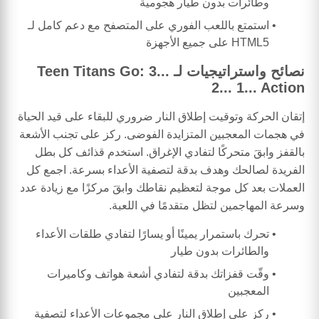
وطائرات بدون طيار هجومية
استمتع باللعب الفوري على المتصفح مع دعم كامل لـ
HTML5 على جميع الأجهزة
نصائح واستراتيجيات لـ Teen Titans Go: 3...
2... 1... Action
إتقان الحركة وتوقيت إطلاق النار ضروري للبقاء على قيد الحياة
في هجمات المعجبين المتزايدة الفوضى. ركز على تجنب الأشعة
بالقفز وابقَ متحركًا لتفادي الإغراق. استخدم قذائف كل بطل
الفريدة لصالحك وهدف بدقة لتصفية الأعداء بسرعة. اجمع كل
العملات بعد كل موجة لتعظيم نقاطك وابقَ مركزًا مع زيادة عدد
وسرعة المهاجمين لتظل متقدمًا في اللعبة.
تحرك باستمرار يمينًا أو يسارًا لتفادي طلقات الأعداء
والطائرات بدون طيار
وقّت قفزاتك بدقة لتفادي أشعة هواتف وكاميرات
المعجبين
ركز على إطلاق النار على مجموعات الأعداء لتصفية