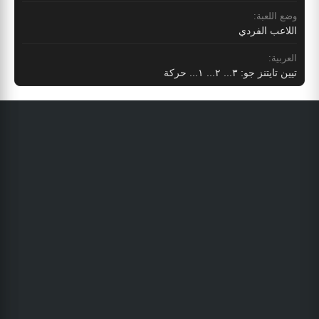
وضع اللعبة:
اللاعب الفردي
العربية:
تيين تايتنز جو: ٣... ٢... ١... حركة