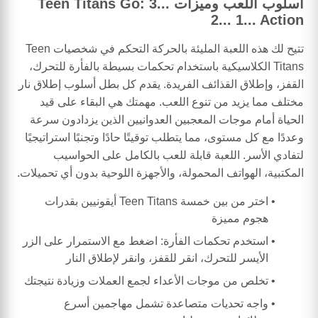
أسلوب اللعب وميزات Teen Titans Go: 3...
2... 1... Action
تتيح لك هذه اللعبة المليئة بالحركة التحكم في شخصيات Teen
Titans الكلاسيكية باستخدام تحكمات بسيطة بالفأرة للتحرك،
القفز، وإطلاق القذائف الفريدة. يقدم كل بطل أسلوب إطلاق نار
مختلف مما يزيد من تنوع اللعب. مهمتك هي البقاء على قيد
الحياة أمام موجات المعجبين العدوانيين الذين يزدادون سرعة
وعددًا مع كل مستوى، مما يتطلب توقيتًا حادًا وتجنبًا استراتيجيًا
لتفادي الأسر. اللعبة قابلة للعب بالكامل على الحواسيب
المكتبية، الهواتف المحمولة، والأجهزة اللوحية بدون أي تحميلات.
اختر من بين خمسة Teen Titans أيقونيين بقدرات
هجوم مميزة
استخدم تحكمات الفأرة: اضغط مع الاستمرار على الزر
الأيسر للتحرك، انقر للقفز، وانقر لإطلاق النار
تخلص من موجات الأعداء لجمع العملات وزيادة نتيجتك
واجه تحديات متصاعدة تشمل مهاجمين أسرع