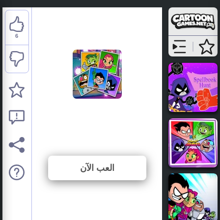
6
Teen Titans Go: 3... 2...
1... Action
⭐ 50% (12 الأصوات)
العب الآن