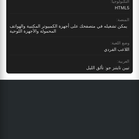
التكنولوجيا:
HTML5
المنصة:
يمكن تشغيله في متصفحك على أجهزة الكمبيوتر المكتبية والهواتف
المحمولة والأجهزة اللوحية
وضع اللعبة:
اللاعب الفردي
العربية:
تيين تايتنز جو: تألق الليل