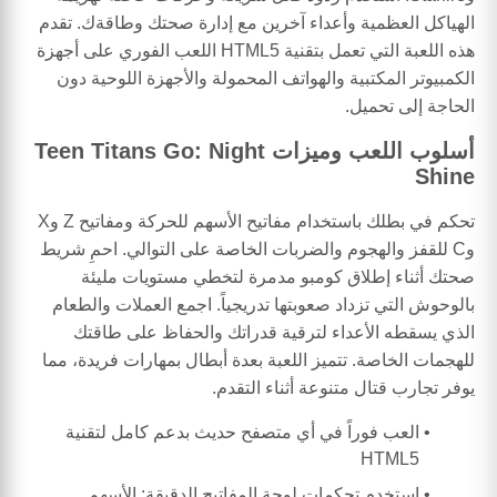
الهياكل العظمية وأعداء آخرين مع إدارة صحتك وطاقةك. تقدم
هذه اللعبة التي تعمل بتقنية HTML5 اللعب الفوري على أجهزة
الكمبيوتر المكتبية والهواتف المحمولة والأجهزة اللوحية دون
الحاجة إلى تحميل.
أسلوب اللعب وميزات Teen Titans Go: Night
Shine
تحكم في بطلك باستخدام مفاتيح الأسهم للحركة ومفاتيح Z وX
وC للقفز والهجوم والضربات الخاصة على التوالي. احمِ شريط
صحتك أثناء إطلاق كومبو مدمرة لتخطي مستويات مليئة
بالوحوش التي تزداد صعوبتها تدريجياً. اجمع العملات والطعام
الذي يسقطه الأعداء لترقية قدراتك والحفاظ على طاقتك
للهجمات الخاصة. تتميز اللعبة بعدة أبطال بمهارات فريدة، مما
يوفر تجارب قتال متنوعة أثناء التقدم.
العب فوراً في أي متصفح حديث بدعم كامل لتقنية
HTML5
استخدم تحكمات لوحة المفاتيح الدقيقة: الأسهم