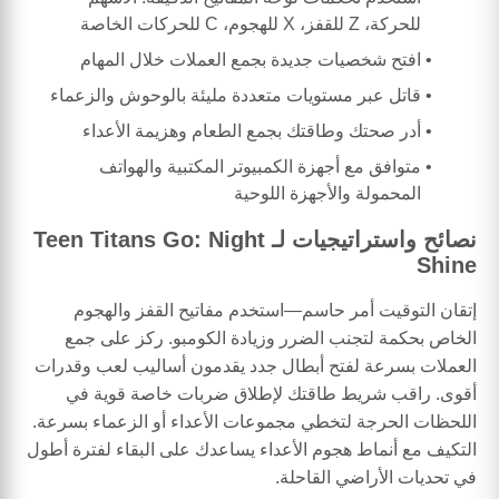
للحركة، Z للقفز، X للهجوم، C للحركات الخاصة
افتح شخصيات جديدة بجمع العملات خلال المهام
قاتل عبر مستويات متعددة مليئة بالوحوش والزعماء
أدر صحتك وطاقتك بجمع الطعام وهزيمة الأعداء
متوافق مع أجهزة الكمبيوتر المكتبية والهواتف
المحمولة والأجهزة اللوحية
نصائح واستراتيجيات لـ Teen Titans Go: Night
Shine
إتقان التوقيت أمر حاسم—استخدم مفاتيح القفز والهجوم
الخاص بحكمة لتجنب الضرر وزيادة الكومبو. ركز على جمع
العملات بسرعة لفتح أبطال جدد يقدمون أساليب لعب وقدرات
أقوى. راقب شريط طاقتك لإطلاق ضربات خاصة قوية في
اللحظات الحرجة لتخطي مجموعات الأعداء أو الزعماء بسرعة.
التكيف مع أنماط هجوم الأعداء يساعدك على البقاء لفترة أطول
في تحديات الأراضي القاحلة.