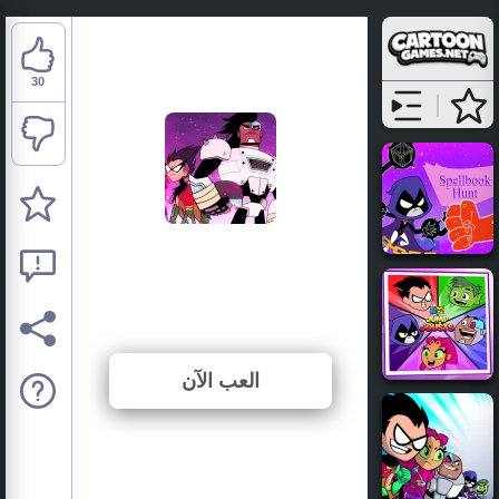
30
Teen Titans Go: Night
Shine
⭐ 93.75% (32 الأصوات)
العب الآن