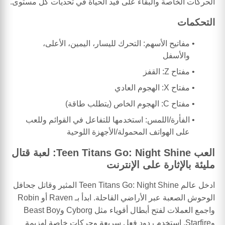
الحركات الخاصة والبقاء على قيد الحياة في تحديات كل مستوى.
التحكمات
مفاتيح الأسهم: التحرك لليسار، اليمين، الأعلى،
والأسفل
مفتاح Z: القفز
مفتاح X: الهجوم العادي
مفتاح C: الهجوم الخاص (يتطلب طاقة)
الفأرة/اللمس: استخدمها للتفاعل في القوائم وللعب
على الهواتف المحمولة/الأجهزة اللوحية
العب Teen Titans Go: Night Shine: لعبة قتال
مليئة بالإثارة على الإنترنت
ادخل عالم Teen Titans Go: Night Shine المثير وقاتل جحافل
الوحوش الصعبة عبر الأراضي القاحلة. ابدأ بـ Raven أو Robin
واجمع العملات لفتح أبطال أقوياء مثل Cyborg وBeast Boy
وStarfire. استخدم ردود فعل سريعة وحركات خاصة لهزيمة