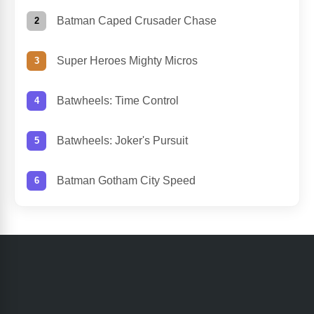
Batman Caped Crusader Chase
Super Heroes Mighty Micros
Batwheels: Time Control
Batwheels: Joker's Pursuit
Batman Gotham City Speed