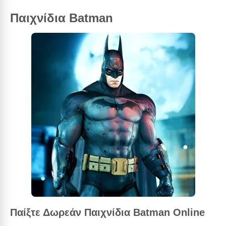
Παιχνίδια Batman
Παίξτε Δωρεάν Παιχνίδια Batman Online