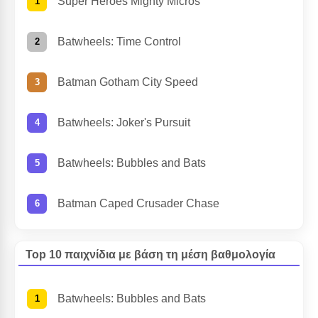
Super Heroes Mighty Micros
Batwheels: Time Control
Batman Gotham City Speed
Batwheels: Joker's Pursuit
Batwheels: Bubbles and Bats
Batman Caped Crusader Chase
Top 10 παιχνίδια με βάση τη μέση βαθμολογία
Batwheels: Bubbles and Bats