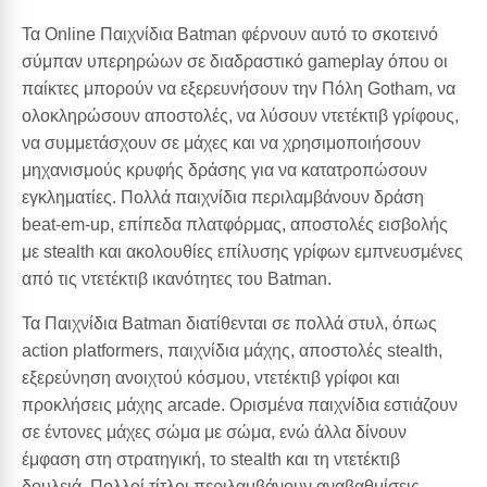
Τα Online Παιχνίδια Batman φέρνουν αυτό το σκοτεινό
σύμπαν υπερηρώων σε διαδραστικό gameplay όπου οι
παίκτες μπορούν να εξερευνήσουν την Πόλη Gotham, να
ολοκληρώσουν αποστολές, να λύσουν ντετέκτιβ γρίφους,
να συμμετάσχουν σε μάχες και να χρησιμοποιήσουν
μηχανισμούς κρυφής δράσης για να κατατροπώσουν
εγκληματίες. Πολλά παιχνίδια περιλαμβάνουν δράση
beat-em-up, επίπεδα πλατφόρμας, αποστολές εισβολής
με stealth και ακολουθίες επίλυσης γρίφων εμπνευσμένες
από τις ντετέκτιβ ικανότητες του Batman.
Τα Παιχνίδια Batman διατίθενται σε πολλά στυλ, όπως
action platformers, παιχνίδια μάχης, αποστολές stealth,
εξερεύνηση ανοιχτού κόσμου, ντετέκτιβ γρίφοι και
προκλήσεις μάχης arcade. Ορισμένα παιχνίδια εστιάζουν
σε έντονες μάχες σώμα με σώμα, ενώ άλλα δίνουν
έμφαση στη στρατηγική, το stealth και τη ντετέκτιβ
δουλειά. Πολλοί τίτλοι περιλαμβάνουν αναβαθμίσεις,