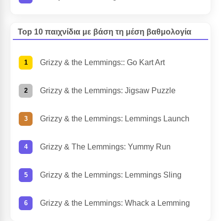
Top 10 παιχνίδια με βάση τη μέση βαθμολογία
Grizzy & the Lemmings:: Go Kart Art
Grizzy & the Lemmings: Jigsaw Puzzle
Grizzy & the Lemmings: Lemmings Launch
Grizzy & The Lemmings: Yummy Run
Grizzy & the Lemmings: Lemmings Sling
Grizzy & the Lemmings: Whack a Lemming