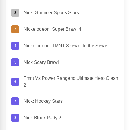
Nick: Summer Sports Stars
Nickelodeon: Super Brawl 4
Nickelodeon: TMNT Skewer In the Sewer
Nick Scary Brawl
Tmnt Vs Power Rangers: Ultimate Hero Clash
2
Nick: Hockey Stars
Nick Block Party 2