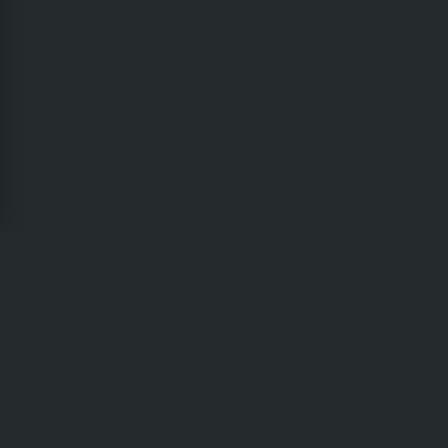
ΕΤΑΙΡΕΊΑ