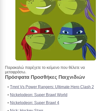
Παρακαλώ παρέχετε το κείμενο που θέλετε να
μεταφράσω.
Πρόσφατα Προσθήκες Παιχνιδιών
Tmnt Vs Power Rangers: Ultimate Hero Clash 2
Nickelodeon: Super Brawl World
Nickelodeon: Super Brawl 4
Nick: Hockey Stars