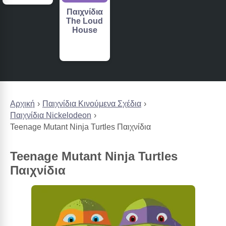
Παιχνίδια
The Loud
House
Αρχική
Παιχνίδια Κινούμενα Σχέδια
Παιχνίδια Nickelodeon
Teenage Mutant Ninja Turtles Παιχνίδια
Teenage Mutant Ninja Turtles
Παιχνίδια