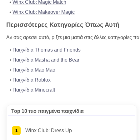
Winx Club: Magic Match
Winx Club: Makeover Magic
Περισσότερες Κατηγορίες Όπως Αυτή
Αν σας αρέσει αυτό, ρίξτε μια ματιά στις άλλες κατηγορίες πα
Παιχνίδια Thomas and Friends
Παιχνίδια Masha and the Bear
Παιχνίδια Mao Mao
Παιχνίδια Roblox
Παιχνίδια Minecraft
Top 10 πιο παιγμένα παιχνίδια
Winx Club: Dress Up