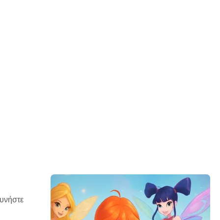
ευνήστε