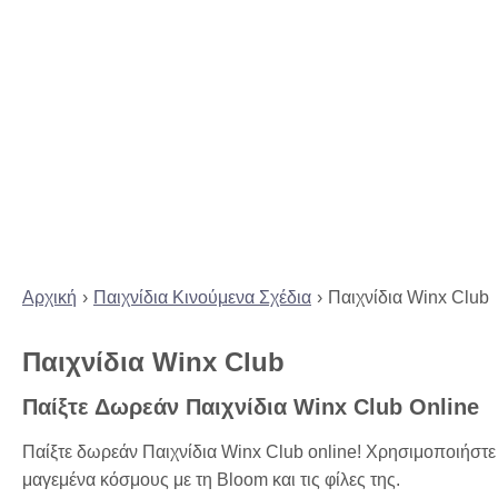
Αρχική
Παιχνίδια Κινούμενα Σχέδια
Παιχνίδια Winx Club
Παιχνίδια Winx Club
Παίξτε Δωρεάν Παιχνίδια Winx Club Online
Παίξτε δωρεάν Παιχνίδια Winx Club online! Χρησιμοποιήστε
μαγεμένα κόσμους με τη Bloom και τις φίλες της.