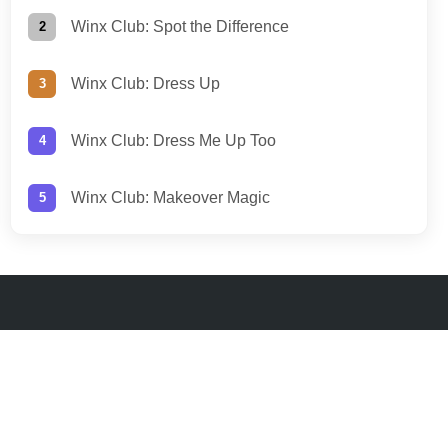
Winx Club: Spot the Difference
Winx Club: Dress Up
Winx Club: Dress Me Up Too
Winx Club: Makeover Magic