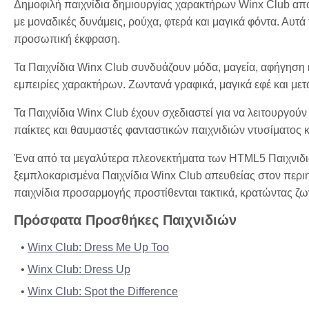
Δημοφιλή παιχνίδια δημιουργίας χαρακτήρων Winx Club απ
με μοναδικές δυνάμεις, ρούχα, φτερά και μαγικά φόντα. Αυτά
προσωπική έκφραση.
Τα Παιχνίδια Winx Club συνδυάζουν μόδα, μαγεία, αφήγηση 
εμπειρίες χαρακτήρων. Ζωντανά γραφικά, μαγικά εφέ και με
Τα Παιχνίδια Winx Club έχουν σχεδιαστεί για να λειτουργούν
παίκτες και θαυμαστές φανταστικών παιχνιδιών ντυσίματος κ
Ένα από τα μεγαλύτερα πλεονεκτήματα των HTML5 Παιχνιδιώ
ξεμπλοκαρισμένα Παιχνίδια Winx Club απευθείας στον περιηγ
παιχνίδια προσαρμογής προστίθενται τακτικά, κρατώντας ζω
Πρόσφατα Προσθήκες Παιχνιδιών
Winx Club: Dress Me Up Too
Winx Club: Dress Up
Winx Club: Spot the Difference