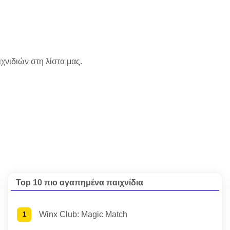
ιχνιδιών στη λίστα μας.
Top 10 πιο αγαπημένα παιχνίδια
Winx Club: Magic Match