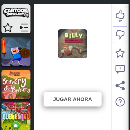
12
Adventure Time: Billy
the Giant Hunter
⭐ 92.31% (13 Votos)
JUGAR AHORA