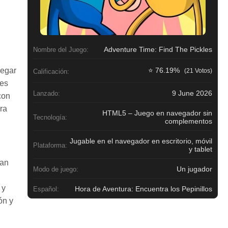
Adventure Time: Find The Pickles
Nombre del Juego:
vegar
⭐ 76.19%
(21 Votos)
Calificación:
res
9 June 2026
Lanzado:
con
ra
HTML5 – Juego en navegador sin
Tecnología:
complementos
Jugable en el navegador en escritorio, móvil
Plataforma:
y tablet
tan
Un jugador
Modo de juego:
 y
Hora de Aventura: Encuentra los Pepinillos
Español:
ón y