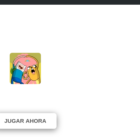
re Time: Find The Pickles
⭐ 76.19% (21 Votos)
JUGAR AHORA