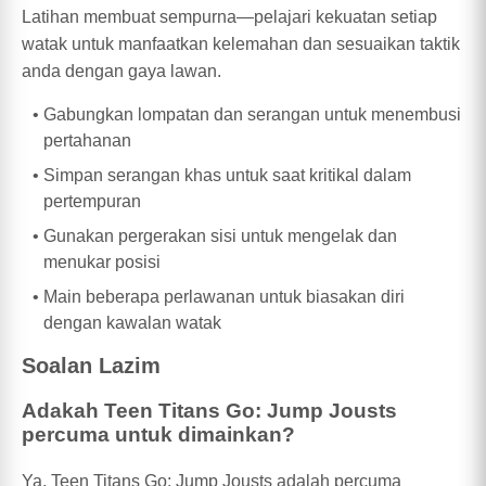
Latihan membuat sempurna—pelajari kekuatan setiap
watak untuk manfaatkan kelemahan dan sesuaikan taktik
anda dengan gaya lawan.
Gabungkan lompatan dan serangan untuk menembusi
pertahanan
Simpan serangan khas untuk saat kritikal dalam
pertempuran
Gunakan pergerakan sisi untuk mengelak dan
menukar posisi
Main beberapa perlawanan untuk biasakan diri
dengan kawalan watak
Soalan Lazim
Adakah Teen Titans Go: Jump Jousts
percuma untuk dimainkan?
Ya, Teen Titans Go: Jump Jousts adalah percuma