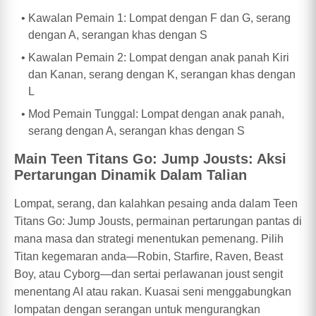
Kawalan Pemain 1: Lompat dengan F dan G, serang
dengan A, serangan khas dengan S
Kawalan Pemain 2: Lompat dengan anak panah Kiri
dan Kanan, serang dengan K, serangan khas dengan
L
Mod Pemain Tunggal: Lompat dengan anak panah,
serang dengan A, serangan khas dengan S
Main Teen Titans Go: Jump Jousts: Aksi
Pertarungan Dinamik Dalam Talian
Lompat, serang, dan kalahkan pesaing anda dalam Teen
Titans Go: Jump Jousts, permainan pertarungan pantas di
mana masa dan strategi menentukan pemenang. Pilih
Titan kegemaran anda—Robin, Starfire, Raven, Beast
Boy, atau Cyborg—dan sertai perlawanan joust sengit
menentang AI atau rakan. Kuasai seni menggabungkan
lompatan dengan serangan untuk mengurangkan