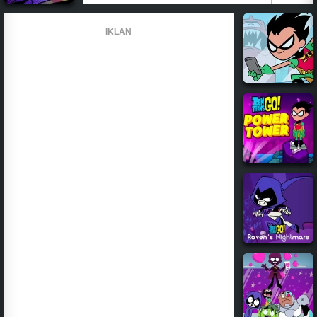
IKLAN