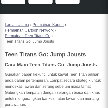
Laman Utama
Permainan Kartun
Permainan Cartoon Network
Permainan Teen Titans Go
Teen Titans Go: Jump Jousts
Teen Titans Go: Jump Jousts
Cara Main Teen Titans Go: Jump Jousts
Gunakan papan kekunci untuk kawal Teen Titan pilihan
anda dalam pertempuran. Lompat secara strategik untuk
mendekati lawan dan serang sebelum masa tamat.
Gabungkan lompatan dengan serangan biasa dan khas
untuk mengurangkan bar kesihatan lawan dan menang
perlawanan.