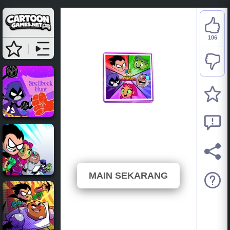
106
Teen Titans Go: Jump
Jousts
⭐ 93.81% (113 Undian)
MAIN SEKARANG