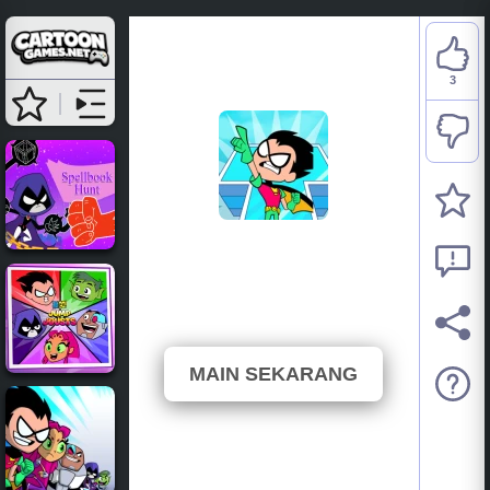
3
Teen Titans Go: Kicked
Out
⭐ 100% (3 Undian)
MAIN SEKARANG