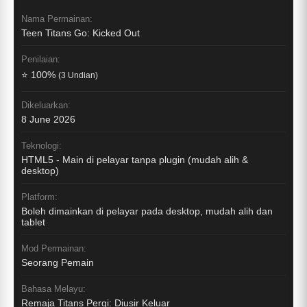
Nama Permainan:
Teen Titans Go: Kicked Out
Penilaian:
⭐ 100%
(3 Undian)
Dikeluarkan:
8 June 2026
Teknologi:
HTML5 - Main di pelayar tanpa plugin (mudah alih &
desktop)
Platform:
Boleh dimainkan di pelayar pada desktop, mudah alih dan
tablet
Mod Permainan:
Seorang Pemain
Bahasa Melayu:
Remaja Titans Pergi: Diusir Keluar