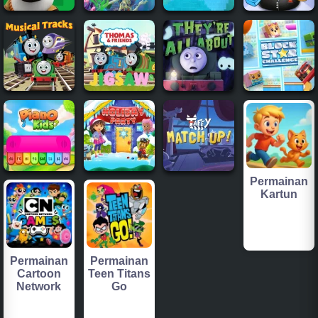
Permainan
Kartun
Permainan
Permainan
Cartoon
Teen Titans
Network
Go