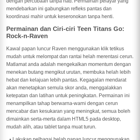
dengan percubaan tanpa had. Permainan pelayar yang
mendebarkan ini gabungkan refleks pantas dan
koordinasi mahir untuk keseronokan tanpa henti.
Permainan dan Ciri-ciri Teen Titans Go:
Rock-n-Raven
Kawal papan luncur Raven menggunakan klik tetikus
mudah untuk melompat dan rantai helah merentasi cerun.
Matlamat anda adalah mengekalkan momentum dengan
menekan butang mengikut urutan, membuka helah lebih
hebat dan kelajuan lebih pantas. Kegagalan mendarat
akan menetapkan semula skor anda, menggalakkan
ketepatan dan latihan untuk peningkatan. Permainan ini
menampilkan tahap berwarna-warni dengan cerun
mencabar dan kesukaran yang meningkat, semua boleh
dimainkan serta-merta dalam HTML5 pada desktop,
mudah alih, atau tablet tanpa muat turun.
Lakukan pelbagai helah papan luncur menggunakan