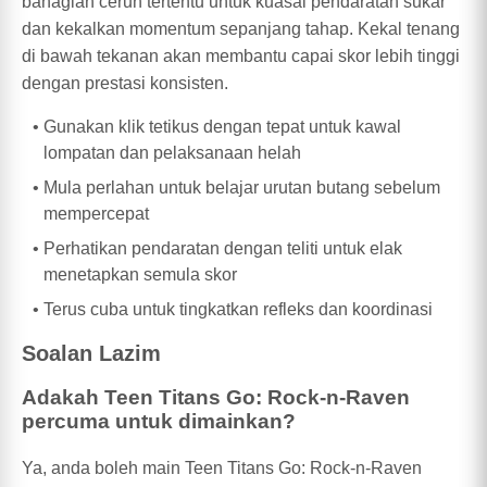
bahagian cerun tertentu untuk kuasai pendaratan sukar
dan kekalkan momentum sepanjang tahap. Kekal tenang
di bawah tekanan akan membantu capai skor lebih tinggi
dengan prestasi konsisten.
Gunakan klik tetikus dengan tepat untuk kawal
lompatan dan pelaksanaan helah
Mula perlahan untuk belajar urutan butang sebelum
mempercepat
Perhatikan pendaratan dengan teliti untuk elak
menetapkan semula skor
Terus cuba untuk tingkatkan refleks dan koordinasi
Soalan Lazim
Adakah Teen Titans Go: Rock-n-Raven
percuma untuk dimainkan?
Ya, anda boleh main Teen Titans Go: Rock-n-Raven