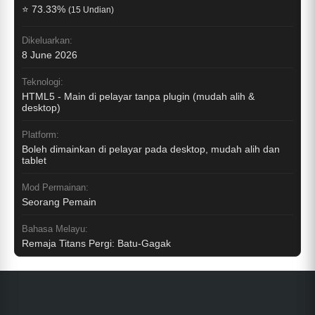
⭐ 73.33%
(15 Undian)
Dikeluarkan:
8 June 2026
Teknologi:
HTML5 - Main di pelayar tanpa plugin (mudah alih &
desktop)
Platform:
Boleh dimainkan di pelayar pada desktop, mudah alih dan
tablet
Mod Permainan:
Seorang Pemain
Bahasa Melayu:
Remaja Titans Pergi: Batu-Gagak