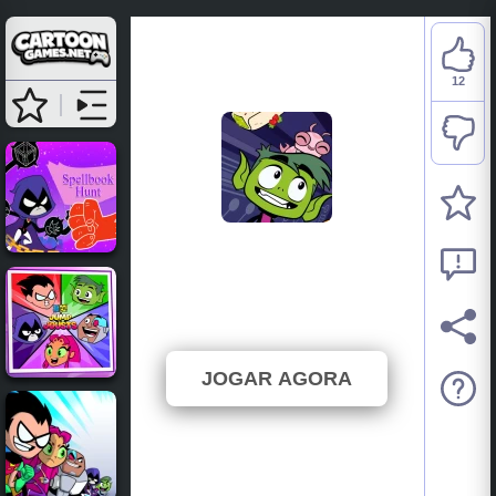
12
Teen Titans Go: Burger
And Burrito
⭐ 85.71% (14 Votos)
JOGAR AGORA