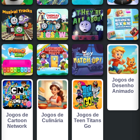
Jogos de
Desenho
Animado
Jogos de
Jogos de
Jogos de
Cartoon
Culinária
Teen Titans
Network
Go