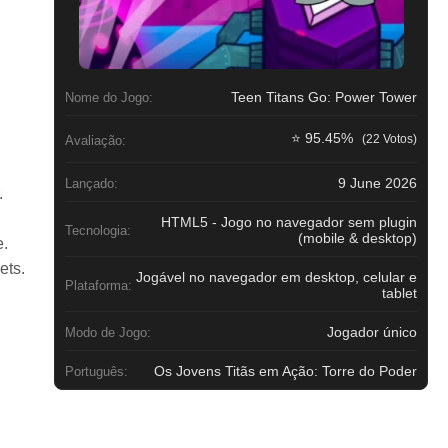
Teen Titans Go: Power Tower
Nome do Jogo:
⭐ 95.45%
(22 Votos)
Avaliação:
9 June 2026
Lançado:
.
HTML5 - Jogo no navegador sem plugin
Tecnologia:
(mobile & desktop)
e.
ets.
Jogável no navegador em desktop, celular e
Plataforma:
tablet
Jogador único
Modo de Jogo:
Os Jovens Titãs em Ação: Torre do Poder
Português: