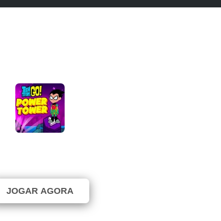
Titans Go: Power Tower
⭐ 95.45% (22 Votos)
JOGAR AGORA