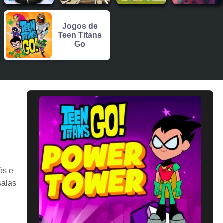
Jogos de
Teen Titans
Go
ôs e
salas