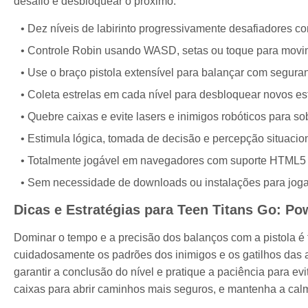
desafio e desbloquear o próximo.
Dez níveis de labirinto progressivamente desafiadores c
Controle Robin usando WASD, setas ou toque para movim
Use o braço pistola extensível para balançar com segura
Coleta estrelas em cada nível para desbloquear novos está
Quebre caixas e evite lasers e inimigos robóticos para s
Estimula lógica, tomada de decisão e percepção situacion
Totalmente jogável em navegadores com suporte HTML5 no
Sem necessidade de downloads ou instalações para joga
Dicas e Estratégias para Teen Titans Go: P
Dominar o tempo e a precisão dos balanços com a pistola é 
cuidadosamente os padrões dos inimigos e os gatilhos das ar
garantir a conclusão do nível e pratique a paciência para ev
caixas para abrir caminhos mais seguros, e mantenha a calm