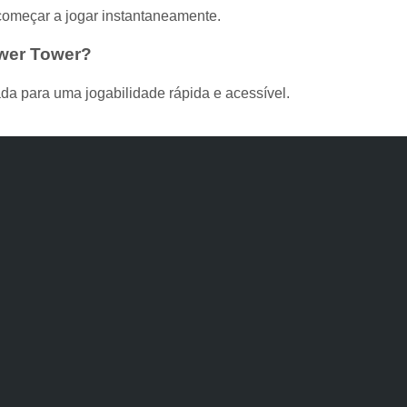
 começar a jogar instantaneamente.
ower Tower?
da para uma jogabilidade rápida e acessível.