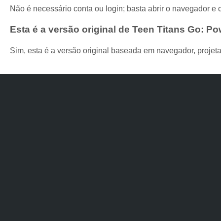
Não é necessário conta ou login; basta abrir o navegador e
Esta é a versão original de Teen Titans Go: P
Sim, esta é a versão original baseada em navegador, projeta