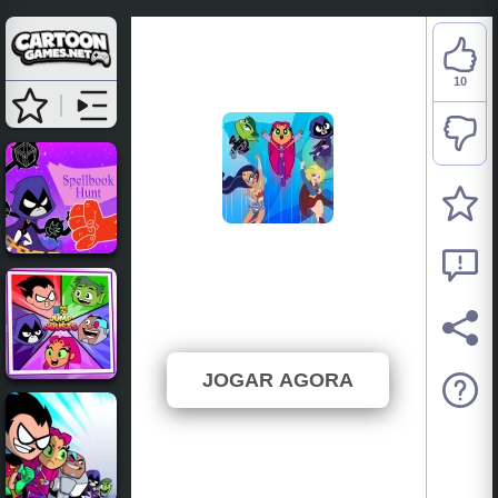
10
Teen Titans Go: Starro
Attacks
⭐ 76.92% (13 Votos)
JOGAR AGORA