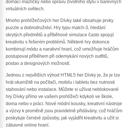
domácí mazlíčky nebo správu životního stylu v barevných
virtuálních světech.
Mnoho prohlížečových her Dívky také obsahuje prvky
puzzle a dobrodružství. Hry typu match-3, hledání
skrytých předmětů a příběhové simulace často spojují
kreativitu s řešením problémů. Některé hry dokonce
kombinují módu a narativní hraní, což umožňuje hráčům
postupovat příběhem při odemykání nových outfitů,
postav a designových možností.
Jednou z největších výhod HTML5 her Dívky je, že je lze
hrát okamžitě na počítači, mobilu i tabletu bez nutnosti
stahování nebo instalace. Můžete si užívat neblokované
hry Dívky přímo ve vašem prohlížeči kdykoli ve škole,
doma nebo v práci. Nové módní kousky, kreativní nástroje
a výzvy k proměně jsou pravidelně přidávány, což hráčům
poskytuje čerstvé způsoby, jak vyjádřit kreativitu a užít si
zábavné online hraní.