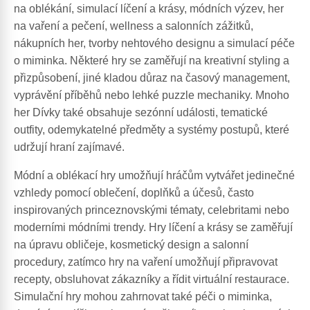
na oblékání, simulací líčení a krásy, módních výzev, her
na vaření a pečení, wellness a salonních zážitků,
nákupních her, tvorby nehtového designu a simulací péče
o miminka. Některé hry se zaměřují na kreativní styling a
přizpůsobení, jiné kladou důraz na časový management,
vyprávění příběhů nebo lehké puzzle mechaniky. Mnoho
her Dívky také obsahuje sezónní události, tematické
outfity, odemykatelné předměty a systémy postupů, které
udržují hraní zajímavé.
Módní a oblékací hry umožňují hráčům vytvářet jedinečné
vzhledy pomocí oblečení, doplňků a účesů, často
inspirovaných princeznovskými tématy, celebritami nebo
moderními módními trendy. Hry líčení a krásy se zaměřují
na úpravu obličeje, kosmetický design a salonní
procedury, zatímco hry na vaření umožňují připravovat
recepty, obsluhovat zákazníky a řídit virtuální restaurace.
Simulační hry mohou zahrnovat také péči o miminka,