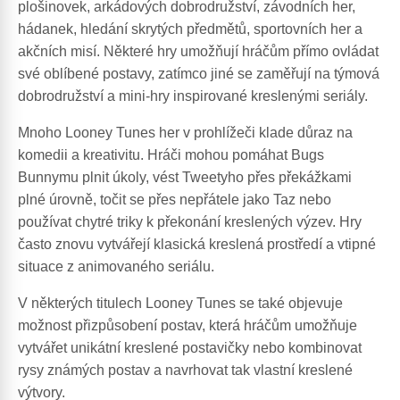
plošinovek, arkádových dobrodružství, závodních her,
hádanek, hledání skrytých předmětů, sportovních her a
akčních misí. Některé hry umožňují hráčům přímo ovládat
své oblíbené postavy, zatímco jiné se zaměřují na týmová
dobrodružství a mini-hry inspirované kreslenými seriály.
Mnoho Looney Tunes her v prohlížeči klade důraz na
komedii a kreativitu. Hráči mohou pomáhat Bugs
Bunnymu plnit úkoly, vést Tweetyho přes překážkami
plné úrovně, točit se přes nepřátele jako Taz nebo
používat chytré triky k překonání kreslených výzev. Hry
často znovu vytvářejí klasická kreslená prostředí a vtipné
situace z animovaného seriálu.
V některých titulech Looney Tunes se také objevuje
možnost přizpůsobení postav, která hráčům umožňuje
vytvářet unikátní kreslené postavičky nebo kombinovat
rysy známých postav a navrhovat tak vlastní kreslené
výtvory.