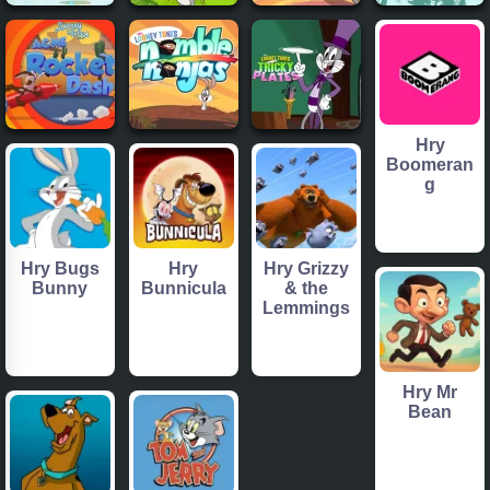
Hry
Boomeran
g
Hry Bugs
Hry
Hry Grizzy
Bunny
Bunnicula
& the
Lemmings
Hry Mr
Bean