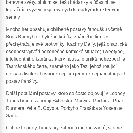
barevné světy, plnit mise, řešit hádanky a účastnit se
legračních výzev inspirovaných klasickými kreslenými
seriály.
Mnoho her obsahuje oblíbené postavy fanoušků včetně
Bugs Bunnyho, chytrého králíka známého tím, že
přechytračuje své protivníky; Kachny Daffy, jejíž chaotická
osobnost vytváří nekonečné komické situace; Tweetyho,
inteligentního kanárka, který neustále uniká nebezpečí; a
Tasmánského čerta, známého jako Taz, jehož rotující
útoky a divoké chování z něj činí jednu z nejpamátnějších
postav franšízy.
Další populární postavy, které se často objevují v Looney
Tunes hrách, zahrnují Sylvestra, Marvina Marťana, Road
Runnera, Wile E. Coyota, Porkyho Prasátka a Yosemite
Sama.
Online Looney Tunes hry zahrnují mnoho žánrů, včetně