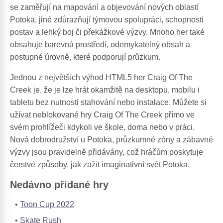
se zaměřují na mapování a objevování nových oblastí
Potoka, jiné zdůrazňují týmovou spolupráci, schopnosti
postav a lehký boj či překážkové výzvy. Mnoho her také
obsahuje barevná prostředí, odemykatelný obsah a
postupné úrovně, které podporují průzkum.
Jednou z největších výhod HTML5 her Craig Of The
Creek je, že je lze hrát okamžitě na desktopu, mobilu i
tabletu bez nutnosti stahování nebo instalace. Můžete si
užívat neblokované hry Craig Of The Creek přímo ve
svém prohlížeči kdykoli ve škole, doma nebo v práci.
Nová dobrodružství u Potoka, průzkumné zóny a zábavné
výzvy jsou pravidelně přidávány, což hráčům poskytuje
čerstvé způsoby, jak zažít imaginativní svět Potoka.
Nedávno přidané hry
Toon Cup 2022
Skate Rush