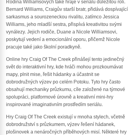
Rodina Williamsových také hraje v seriálu důležitou roli.
Bernard Williams, Craigův starší bratr, přidává dospívající
sarkasmus a sourozeneckou rivalitu, zatímco Jessica
Williams, jeho mladší sestra, přispívá kreativitou svými
vynálezy. Jejich rodiče, Duane a Nicole Williamsovi,
poskytují vedení a emocionální oporu, přičemž Nicole
pracuje také jako školní poradkyně.
Online hry Craig Of The Creek přinášejí tento jedinečný
svět do interaktivní hry, kde hráči mohou prozkoumávat
mapy, plnit mise, řešit hádanky a účastnit se
dobrodružných výzev po celém Potoku. Tyto hry často
obsahují mechaniky průzkumu, cíle založené na týmové
spolupráci, platformové úrovně a kreativní mini-hry
inspirované imaginativním prostředím seriálu.
Hry Craig Of The Creek existují v mnoha stylech, včetně
dobrodružství s průzkumem, výzev řešení hádanek,
plošinovek a nenáročných příběhových misí. Některé hry