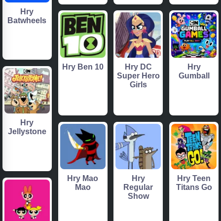
Hry
Batwheels
Hry Ben 10
Hry DC
Hry
Super Hero
Gumball
Girls
Hry
Jellystone
Hry Mao
Hry
Hry Teen
Mao
Regular
Titans Go
Show