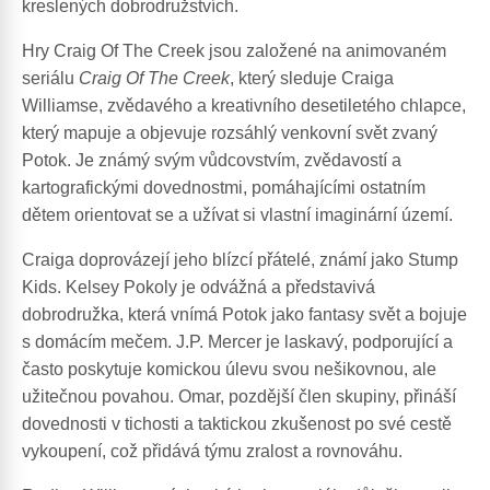
kreslených dobrodružstvích.
Hry Craig Of The Creek jsou založené na animovaném
seriálu
Craig Of The Creek
, který sleduje Craiga
Williamse, zvědavého a kreativního desetiletého chlapce,
který mapuje a objevuje rozsáhlý venkovní svět zvaný
Potok. Je známý svým vůdcovstvím, zvědavostí a
kartografickými dovednostmi, pomáhajícími ostatním
dětem orientovat se a užívat si vlastní imaginární území.
Craiga doprovázejí jeho blízcí přátelé, známí jako Stump
Kids. Kelsey Pokoly je odvážná a představivá
dobrodružka, která vnímá Potok jako fantasy svět a bojuje
s domácím mečem. J.P. Mercer je laskavý, podporující a
často poskytuje komickou úlevu svou nešikovnou, ale
užitečnou povahou. Omar, pozdější člen skupiny, přináší
dovednosti v tichosti a taktickou zkušenost po své cestě
vykoupení, což přidává týmu zralost a rovnováhu.