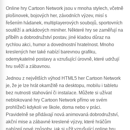
Online hry Cartoon Network jsou v mnoha stylech, včetně
plošinovek, bojových her, závodních výzev, misí s
řešením hádanek, multiplayerových soubojů, sportovních
soutěží a arkádových miniher. Některé hry se zaměřují na
příběh a dobrodružství postav, jiné kladou důraz na
rychlou akci, humor a dovednostní hratelnost. Mnoho
kreslených her také nabízí barevnou grafiku,
odemykatelné postavy a vzrušující úrovně, které udržují
hru svěží a zábavnou.
Jednou z největších výhod HTML5 her Cartoon Network
je, že je lze hrát okamžitě na desktopu, mobilu i tabletu
bez nutnosti stahování či instalace. Můžete si užívat
neblokované hry Cartoon Network přímo ve svém
prohlížeči kdykoli ve škole, doma nebo v práci.
Pravidelně se přidávají nová animovaná dobrodružství,
akční mise a zábavné kreslené výzvy, které hráčům
nabízejí nové způsoby, jak si užít vzrušující online hru.