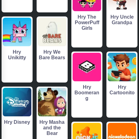
Hry The
Hry Uncle
PowerPuff
Grandpa
Girls
Hry
Hry We
Unikitty
Bare Bears
Hry
Hry
Boomeran
Cartoonito
g
Hry Disney
Hry Masha
and the
Bear