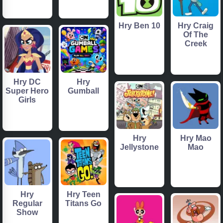
Hry Ben 10
Hry Craig
Of The
Creek
Hry DC
Hry
Super Hero
Gumball
Girls
Hry
Hry Mao
Jellystone
Mao
Hry
Hry Teen
Regular
Titans Go
Show