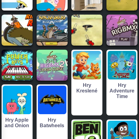
Hry
Hry
Kreslené
Adventure
Time
Hry Apple
Hry
and Onion
Batwheels