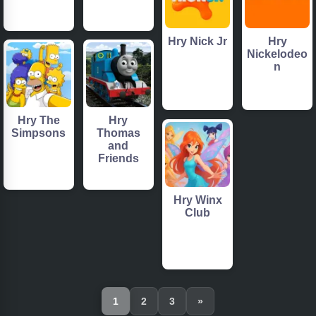
Hry Nick Jr
Hry
Nickelodeo
n
Hry The
Hry
Simpsons
Thomas
and
Friends
Hry Winx
Club
1
2
3
»