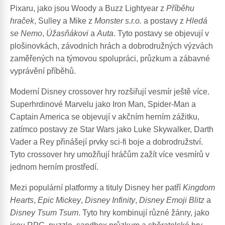
Pixaru, jako jsou Woody a Buzz Lightyear z
Příběhu
hraček
, Sulley a Mike z
Monster s.r.o.
a postavy z
Hledá
se Nemo
,
Úžasňákovi
a
Auta
. Tyto postavy se objevují v
plošinovkách, závodních hrách a dobrodružných výzvách
zaměřených na týmovou spolupráci, průzkum a zábavné
vyprávění příběhů.
Moderní Disney crossover hry rozšiřují vesmír ještě více.
Superhrdinové Marvelu jako Iron Man, Spider-Man a
Captain America se objevují v akčním herním zážitku,
zatímco postavy ze Star Wars jako Luke Skywalker, Darth
Vader a Rey přinášejí prvky sci-fi boje a dobrodružství.
Tyto crossover hry umožňují hráčům zažít více vesmírů v
jednom herním prostředí.
Mezi populární platformy a tituly Disney her patří
Kingdom
Hearts
,
Epic Mickey
,
Disney Infinity
,
Disney Emoji Blitz
a
Disney Tsum Tsum
. Tyto hry kombinují různé žánry, jako