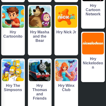
Hry
Cartoon
Network
Hry
Hry Masha
Hry Nick Jr
Cartoonito
and the
Bear
Hry
Nickelodeo
n
Hry The
Hry
Hry Winx
Simpsons
Thomas
Club
and
Friends