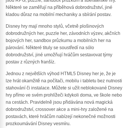
jsou RPG, puzzle, sandbox průzkum a sběratelské hry.
Některé se zaměřují na příběhová dobrodružství, jiné
kladou důraz na mobilní mechaniky a sbírání postav.
Disney hry mají mnoho stylů, včetně plošinových
dobrodružných her, puzzle her, závodních výzev, akčních
bojových her, sandbox průzkumu a mobilních her na
párování. Některé tituly se soustředí na sólo
dobrodružství, jiné umožňují hráčům sestavovat týmy
postav z různých franšíz.
Jednou z největších výhod HTML5 Disney her je, že je
lze hrát okamžitě na počítači, mobilu i tabletu bez nutnosti
stahování či instalace. Můžete si užít neblokované Disney
hry přímo ve svém prohlížeči kdykoli doma, ve škole nebo
na cestách. Pravidelně jsou přidávána nová magická
dobrodružství, crossover akce a mini-hry založené na
postavách, které hráčům nabízejí nekonečné možnosti
prozkoumávání Disney vesmíru.