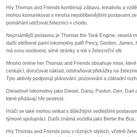
Hry Thomas and Friends kombinují zábavu, kreativitu a vzděl
mohou komunikovat s mnoha nejoblíbenějšími postavami ze s
pomáhání udržovat železnici v chodu.
Nejznámější postavou je Thomas the Tank Engine, veselá mod
další oblíbené parní lokomotivy patří Percy, Gordon, James,
má svou osobnost, silné stránky a roli v železniční síti.
Mnoho online her Thomas and Friends obsahuje mise, které 
cestující, doručovat náklad, odstraňovat překážky na železn
Tyto aktivity podporují plánování, pozorování a základní roz
Dieselové lokomotivy jako Diesel, Daisy, Paxton, Den, Dart a 
které přidávají hře pestrost.
Hráči se také mohou setkat s důležitými vedlejšími postavami
týmové spolupráci. Další známá vozidla jako Bertie the Bus, 
Hry Thomas and Friends jsou v různých stylech, včetně želez