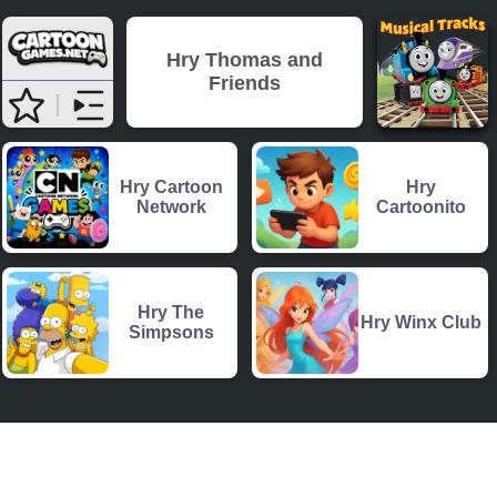
Hry Thomas and
Friends
Hry Cartoon
Hry
Network
Cartoonito
Hry The
Hry Winx Club
Simpsons