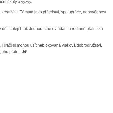
iční úkoly a výzvy.
kreativitu. Témata jako přátelství, spolupráce, odpovědnost
v děti chtějí hrát. Jednoduché ovládání a rodinně přátelská
. Hráči si mohou užít neblokovaná vlaková dobrodružství,
eho přáteli. 🚂