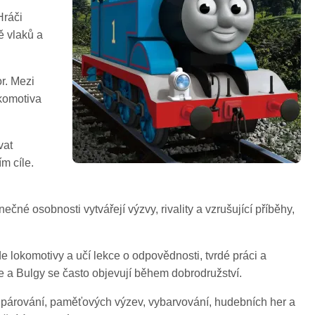
Hráči
ě vlaků a
r. Mezi
okomotiva
vat
m cíle.
čné osobnosti vytvářejí výzvy, rivality a vzrušující příběhy,
e lokomotivy a učí lekce o odpovědnosti, tvrdé práci a
ge a Bulgy se často objevují během dobrodružství.
na párování, paměťových výzev, vybarvování, hudebních her a