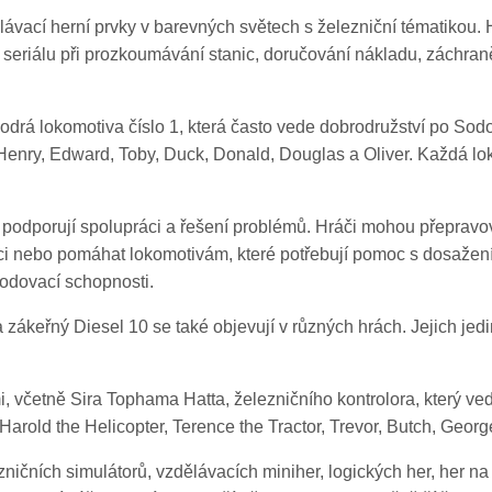
ávací herní prvky v barevných světech s železniční tématikou. 
eriálu při prozkoumávání stanic, doručování nákladu, záchran
rá lokomotiva číslo 1, která často vede dobrodružství po Sodo
 Henry, Edward, Toby, Duck, Donald, Douglas a Oliver. Každá l
podporují spolupráci a řešení problémů. Hráči mohou přepravo
ici nebo pomáhat lokomotivám, které potřebují pomoc s dosažení
hodovací schopnosti.
zákeřný Diesel 10 se také objevují v různých hrách. Jejich jedine
, včetně Sira Tophama Hatta, železničního kontrolora, který ved
Harold the Helicopter, Terence the Tractor, Trevor, Butch, Geor
ničních simulátorů, vzdělávacích miniher, logických her, her 