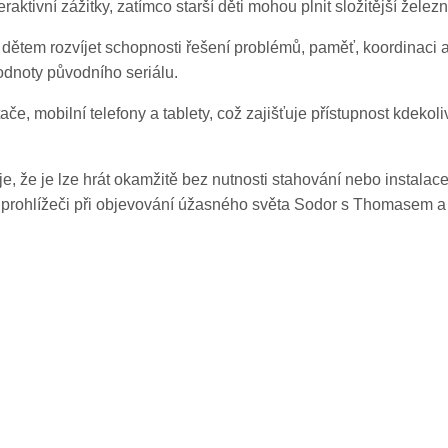
ktivní zážitky, zatímco starší děti mohou plnit složitější železn
dětem rozvíjet schopnosti řešení problémů, paměť, koordinaci a 
odnoty původního seriálu.
e, mobilní telefony a tablety, což zajišťuje přístupnost kdekoli
 že je lze hrát okamžitě bez nutnosti stahování nebo instalace
 prohlížeči při objevování úžasného světa Sodor s Thomasem a j