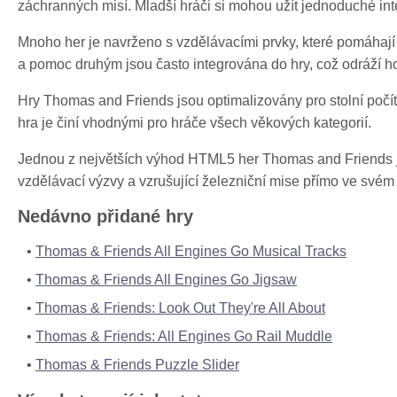
záchranných misí. Mladší hráči si mohou užít jednoduché intera
Mnoho her je navrženo s vzdělávacími prvky, které pomáhají 
a pomoc druhým jsou často integrována do hry, což odráží h
Hry Thomas and Friends jsou optimalizovány pro stolní počítač
hra je činí vhodnými pro hráče všech věkových kategorií.
Jednou z největších výhod HTML5 her Thomas and Friends je,
vzdělávací výzvy a vzrušující železniční mise přímo ve svém
Nedávno přidané hry
Thomas & Friends All Engines Go Musical Tracks
Thomas & Friends All Engines Go Jigsaw
Thomas & Friends: Look Out They're All About
Thomas & Friends: All Engines Go Rail Muddle
Thomas & Friends Puzzle Slider